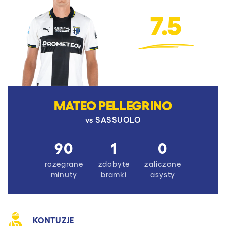
7.5
MATEO PELLEGRINO
vs
SASSUOLO
90
1
0
rozegrane
zdobyte
zaliczone
minuty
bramki
asysty
KONTUZJE