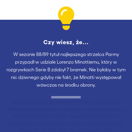
Czy wiesz, że...
W sezonie 88/89 tytuł najlepszego strzelca Parmy
przypadł w udziale Lorenzo Minottiemu, który w
rozgrywkach Serie B zdobył 7 bramek. Nie byłoby w tym
nic dziwnego gdyby nie fakt, że Minotti występował
wówczas na środku obrony.
Rozgrywki ligowe w sezonie 1942/1943, aż 5 piłkarzy
Parmy zakończyło mając na swoim koncie dwucyfrową
liczbę zdobytych bramek. Tej sztuki dokonali Enzo
Melandri (10), Giuseppe Ferrari (11), Angelo Gardini (16),
Mario Bocchi (20) oraz Luciano Degara (32).