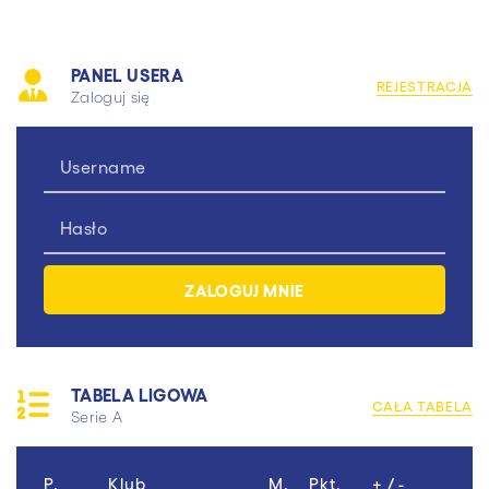
PANEL USERA
REJESTRACJA
Zaloguj się
TABELA LIGOWA
CAŁA TABELA
Serie A
P.
Klub
M.
Pkt.
+ / -