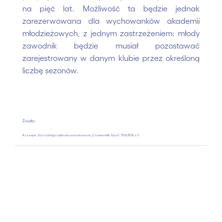
na pięć lat. Możliwość ta będzie jednak
zarezerwowana dla wychowanków akademii
młodzieżowych, z jednym zastrzeżeniem: młody
zawodnik będzie musiał pozostawać
zarejestrowany w danym klubie przez określoną
liczbę sezonów.
Źródło:
A. Losapio,
Ecco l’obbligo della clausola rescissoria
, „Corriere dello Sport”, 11.06.2026, s. 9.