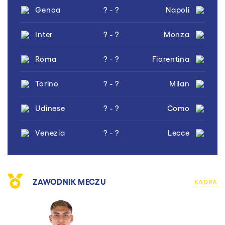
Genoa
? - ?
Napoli
Inter
? - ?
Monza
Roma
? - ?
Fiorentina
Torino
? - ?
Milan
Udinese
? - ?
Como
Venezia
? - ?
Lecce
ZAWODNIK MECZU
KADRA