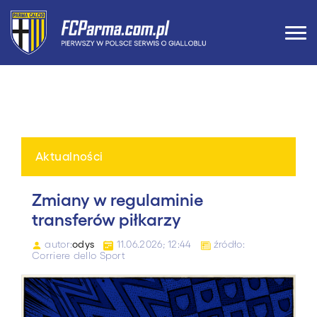
Aktualności
Zmiany w regulaminie
transferów piłkarzy
autor:
odys
11.06.2026; 12:44
źródło:
Corriere dello Sport