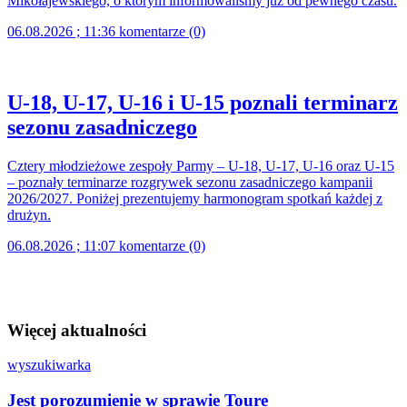
Mikołajewskiego, o którym informowaliśmy już od pewnego czasu.
06.08.2026 ; 11:36
komentarze (0)
U-18, U-17, U-16 i U-15 poznali terminarz
sezonu zasadniczego
Cztery młodzieżowe zespoły Parmy – U-18, U-17, U-16 oraz U-15
– poznały terminarze rozgrywek sezonu zasadniczego kampanii
2026/2027. Poniżej prezentujemy harmonogram spotkań każdej z
drużyn.
06.08.2026 ; 11:07
komentarze (0)
Więcej aktualności
wyszukiwarka
Jest porozumienie w sprawie Toure