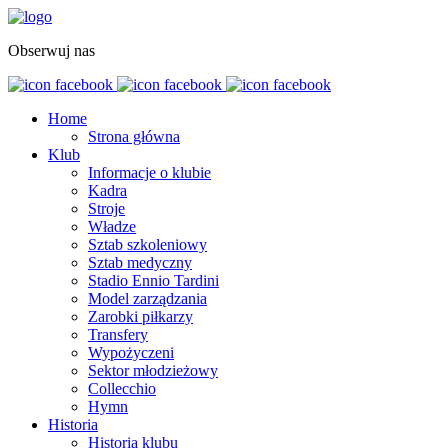
Obserwuj nas
Home
Strona główna
Klub
Informacje o klubie
Kadra
Stroje
Władze
Sztab szkoleniowy
Sztab medyczny
Stadio Ennio Tardini
Model zarządzania
Zarobki piłkarzy
Transfery
Wypożyczeni
Sektor młodzieżowy
Collecchio
Hymn
Historia
Historia klubu