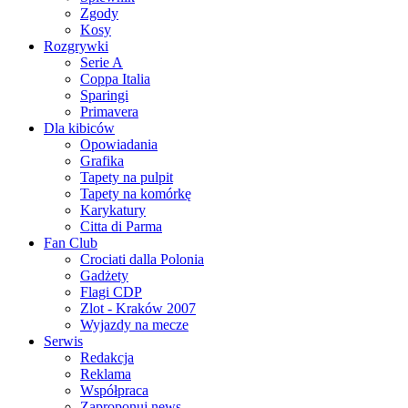
Zgody
Kosy
Rozgrywki
Serie A
Coppa Italia
Sparingi
Primavera
Dla kibiców
Opowiadania
Grafika
Tapety na pulpit
Tapety na komórkę
Karykatury
Citta di Parma
Fan Club
Crociati dalla Polonia
Gadżety
Flagi CDP
Zlot - Kraków 2007
Wyjazdy na mecze
Serwis
Redakcja
Reklama
Współpraca
Zaproponuj news