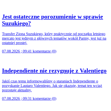
Jest ostateczne porozumienie w sprawie
Suzukiego?
Transfer Ziona Suzukiego, który praktycznie od początku letniego
mercato jest jednym z głównych tematów wokół Parmy, jest już na
ostatniej prostej.
07.08.2026 ; 09:41
komentarze (0)
Independiente nie rezygnuje z Valentiego
Jakiś czas temu informowaliśmy o staraniach Independiente o
pozyskanie Lautaro Valentiego. Jak się okazuje, temat ten wciąż
pozostaje aktualny.
07.08.2026 ; 09:31
komentarze (0)