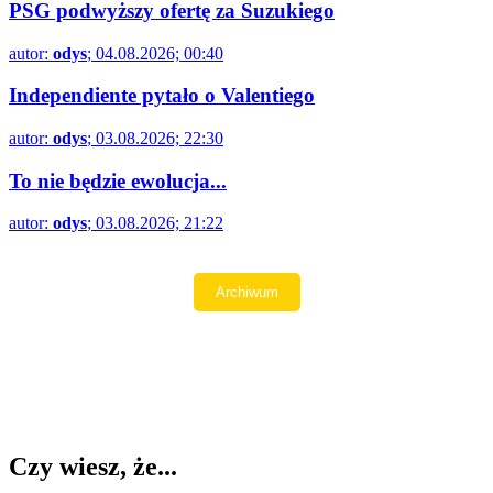
PSG podwyższy ofertę za Suzukiego
autor:
odys
; 04.08.2026; 00:40
Independiente pytało o Valentiego
autor:
odys
; 03.08.2026; 22:30
To nie będzie ewolucja...
autor:
odys
; 03.08.2026; 21:22
Czy wiesz, że...