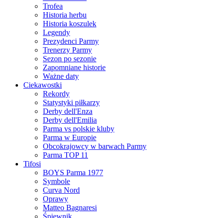
Trofea
Historia herbu
Historia koszulek
Legendy
Prezydenci Parmy
Trenerzy Parmy
Sezon po sezonie
Zapomniane historie
Ważne daty
Ciekawostki
Rekordy
Statystyki piłkarzy
Derby dell'Enza
Derby dell'Emilia
Parma vs polskie kluby
Parma w Europie
Obcokrajowcy w barwach Parmy
Parma TOP 11
Tifosi
BOYS Parma 1977
Symbole
Curva Nord
Oprawy
Matteo Bagnaresi
Śpiewnik