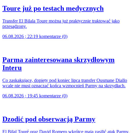
Toure już po testach medycznych
Transfer El Bilala Toure można już praktycznie traktować jako
przesądzony.
06.08.2026 ; 22:19
komentarze (0)
Parma zainteresowana skrzydłowym
Interu
Co zaskakujące, dopięty pod koniec lipca transfer Ousmane Diallo
wcale nie musi oznaczać końca wzmocnień Parmy na skrzydłach.
06.08.2026 ; 19:45
komentarze (0)
Dzodić pod obserwacją Parmy
El Bilal Touré oraz David Romero wkrótce mają zasilić atak Parmy,