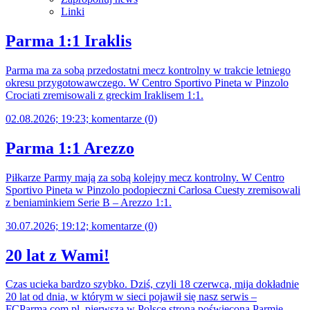
Linki
Parma 1:1 Iraklis
Parma ma za sobą przedostatni mecz kontrolny w trakcie letniego
okresu przygotowawczego. W Centro Sportivo Pineta w Pinzolo
Crociati zremisowali z greckim Iraklisem 1:1.
02.08.2026; 19:23; komentarze (0)
Parma 1:1 Arezzo
Piłkarze Parmy mają za sobą kolejny mecz kontrolny. W Centro
Sportivo Pineta w Pinzolo podopieczni Carlosa Cuesty zremisowali
z beniaminkiem Serie B – Arezzo 1:1.
30.07.2026; 19:12; komentarze (0)
20 lat z Wami!
Czas ucieka bardzo szybko. Dziś, czyli 18 czerwca, mija dokładnie
20 lat od dnia, w którym w sieci pojawił się nasz serwis –
FCParma.com.pl, pierwsza w Polsce strona poświęcona Parmie.