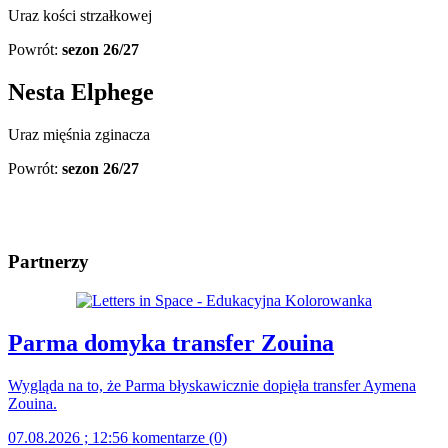
Uraz kości strzałkowej
Powrót:
sezon 26/27
Nesta Elphege
Uraz mięśnia zginacza
Powrót:
sezon 26/27
Partnerzy
Parma domyka transfer Zouina
Wygląda na to, że Parma błyskawicznie dopięła transfer Aymena
Zouina.
07.08.2026 ; 12:56
komentarze (0)