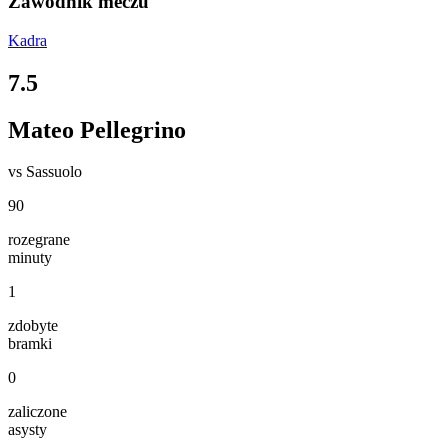
Zawodnik meczu
Kadra
7.5
Mateo Pellegrino
vs
Sassuolo
90
rozegrane
minuty
1
zdobyte
bramki
0
zaliczone
asysty