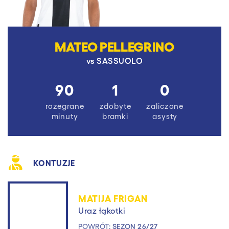
MATEO PELLEGRINO
vs
SASSUOLO
90
1
0
rozegrane
zdobyte
zaliczone
minuty
bramki
asysty
KONTUZJE
MATIJA FRIGAN
Uraz łąkotki
POWRÓT:
SEZON 26/27