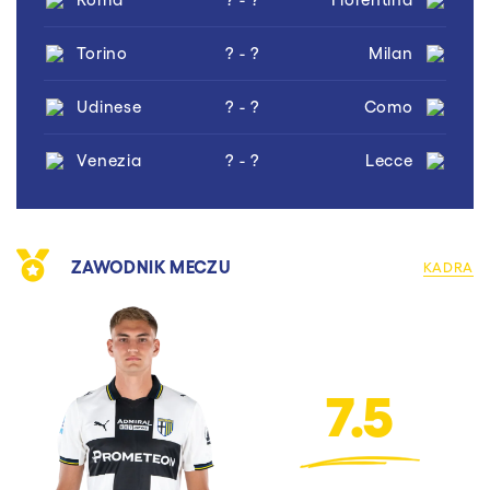
Torino
? - ?
Milan
Udinese
? - ?
Como
Venezia
? - ?
Lecce
ZAWODNIK MECZU
KADRA
7.5