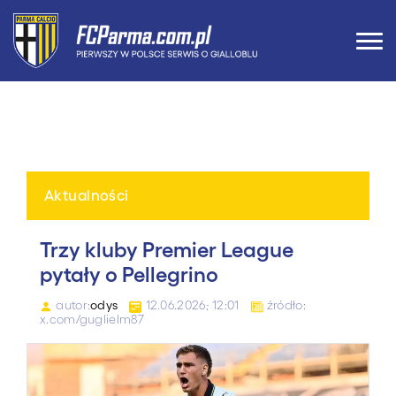
Aktualności
Trzy kluby Premier League
pytały o Pellegrino
autor:
odys
12.06.2026; 12:01
źródło:
x.com/guglielm87