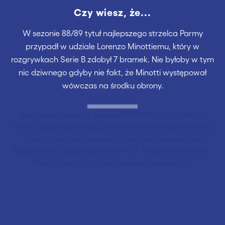
Czy wiesz, że...
W sezonie 88/89 tytuł najlepszego strzelca Parmy
przypadł w udziale Lorenzo Minottiemu, który w
rozgrywkach Serie B zdobył 7 bramek. Nie byłoby w tym
nic dziwnego gdyby nie fakt, że Minotti występował
wówczas na środku obrony.
Rozgrywki ligowe w sezonie 1942/1943, aż 5 piłkarzy
Parmy zakończyło mając na swoim koncie dwucyfrową
liczbę zdobytych bramek. Tej sztuki dokonali Enzo
Melandri (10), Giuseppe Ferrari (11), Angelo Gardini (16),
Mario Bocchi (20) oraz Luciano Degara (32).