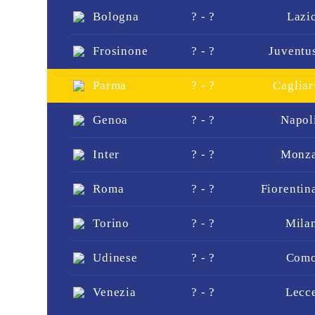
Bologna
? - ?
Lazi
Frosinone
? - ?
Juventu
Parma
? - ?
Cagliar
Genoa
? - ?
Napol
Inter
? - ?
Monz
Roma
? - ?
Fiorentin
Torino
? - ?
Mila
Udinese
? - ?
Com
Venezia
? - ?
Lecc