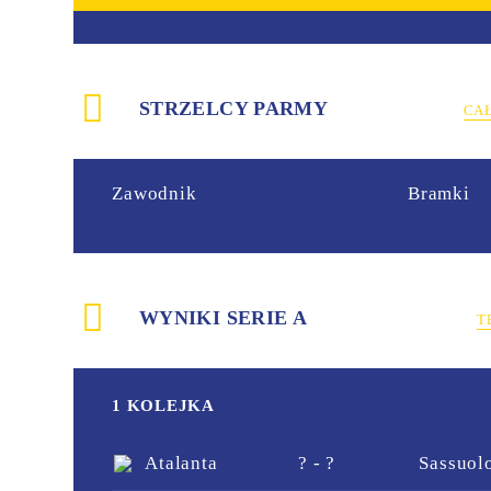
STRZELCY PARMY
CA
Zawodnik
Bramki
WYNIKI SERIE A
T
1 KOLEJKA
Atalanta
? - ?
Sassuol