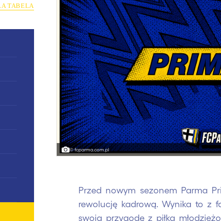
ŁA TABELA
© fcparma.com.pl
Przed nowym sezonem Parma Prim
rewolucję kadrową. Wynika to z f
swoją przygodę z piłką młodzież