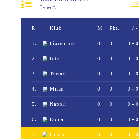
CA
Serie A
P.
Klub
M.
Pkt.
+ / -
1.
Fiorentina
0
0
0 - 0
2.
Inter
0
0
0 - 0
3.
Torino
0
0
0 - 0
4.
Milan
0
0
0 - 0
5.
Napoli
0
0
0 - 0
6.
Roma
0
0
0 - 0
7.
Parma
0
0
0 - 0