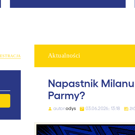
Aktualności
JESTRACJA
Napastnik Milanu 
Parmy?
autor:
odys
03.06.2026; 13:18
źr