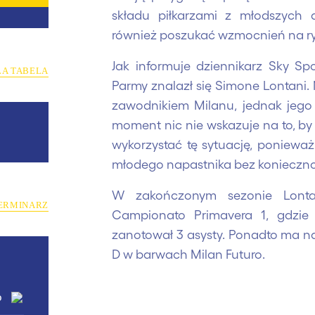
składu piłkarzami z młodszych d
również poszukać wzmocnień na ry
Jak informuje dziennikarz Sky Sp
ŁA TABELA
Parmy znalazł się Simone Lontani. 
zawodnikiem Milanu, jednak jego
moment nic nie wskazuje na to, by 
wykorzystać tę sytuację, poniewa
młodego napastnika bez konieczno
W zakończonym sezonie Lonta
ERMINARZ
Campionato Primavera 1, gdzi
zanotował 3 asysty. Ponadto ma na
D w barwach Milan Futuro.
o