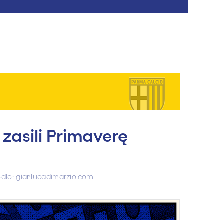
zasili Primaverę
ódło: gianlucadimarzio.com