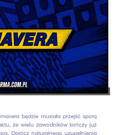
avera będzie musiała przejść sporą
aktu, że wielu zawodników kończy już
ową. Oprócz naturalnego uzupełnienia