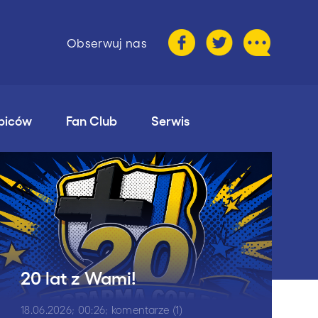
Obserwuj nas
ibiców
Fan Club
Serwis
20 lat z Wami!
18.06.2026; 00:26; komentarze (1)