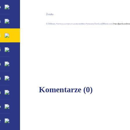
o
Źródło:
s
G. Di Marzio,
Parma su Lontani, in uscita dal Milan Primavera
, GianlucaDiMarzio.com,
https://gianlucadima
i
i
a
a
Komentarze
(0)
n
o
e