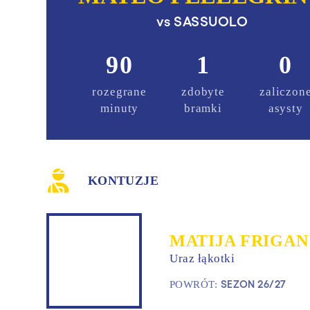
vs
SASSUOLO
90
1
0
rozegrane
zdobyte
zaliczon
minuty
bramki
asysty
KONTUZJE
MATIJA FRIGAN
Uraz łąkotki
SEZON 26/27
POWRÓT: