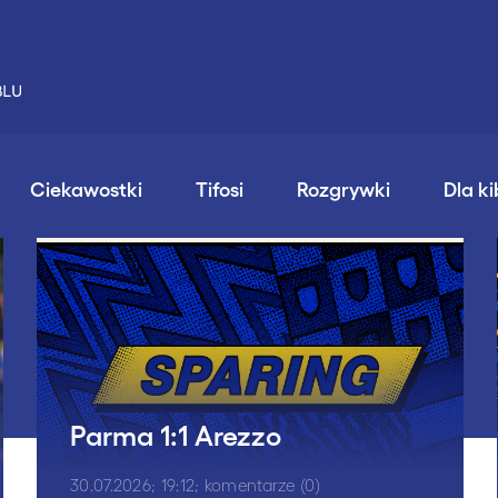
Ciekawostki
Tifosi
Rozgrywki
Dla k
Parma 1:1 Arezzo
30.07.2026; 19:12; komentarze (0)