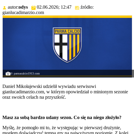
autor:
odys
02.06.2026; 12:47
źródło:
gianlucadimarzio.com
© parmacalcio1913.com
Daniel Mikołajewski udzielił wywiadu serwisowi
gianlucadimarzio.com, w którym opowiedział o minionym sezonie
oraz swoich celach na przyszłość.
Masz za sobą bardzo udany sezon. Co się na niego złożyło?
Myślę, że pomogło mi to, że występując w pierwszej drużynie,
mogłem doświadczyć tempa gry na najwyższym poziomie. Z kolei