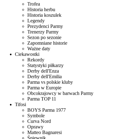
Trofea
Historia herbu
Historia koszulek
Legendy
Prezydenci Parmy
Trenerzy Parmy
Sezon po sezonie
Zapomniane historie
Ważne daty
Ciekawostki
Rekordy
Statystyki piłkarzy
Derby dell'Enza
Derby dell'Emilia
Parma vs polskie kluby
Parma w Europie
Obcokrajowcy w barwach Parmy
Parma TOP 11
Tifosi
BOYS Parma 1977
Symbole
Curva Nord
Oprawy
Matteo Bagnaresi
Śpiewnik