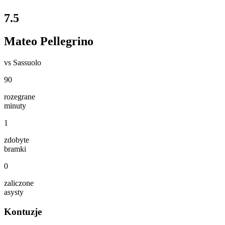
7.5
Mateo Pellegrino
vs
Sassuolo
90
rozegrane
minuty
1
zdobyte
bramki
0
zaliczone
asysty
Kontuzje