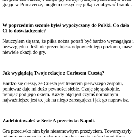
grając w Primaverze, mogłem cieszyć się piłką i zdobywać bramki.
W poprzednim sezonie byłeś wypożyczony do Polski. Co dało
Ci to doświadczenie?
Nauczyłem się tam, że piłka nożna potrafi być bardzo wymagająca i
bezwzględna. Jeśli nie prezentujesz odpowiedniego poziomu, masz
niewiele okazji do gry.
Jak wyglądają Twoje relacje z Carlosem Cuestą?
Bardzo się cieszę, że Cuesta jest trenerem pierwszego zespołu,
ponieważ daje mi dużo pewności siebie. Czuję się spokojnie,
trenując pod jego okiem. Każdy błąd jest czymś normalnym –
najważniejsze jest to, jak na niego zareagujesz i jak go naprawisz.
Zadebiutowałeś w Serie A przeciwko Napoli.
Gra przeciwko nim była niesamowitym przeżyciem. Towarzyszyły
mi ogromne emocje, zwłaszcza że do samego końca broniliśmy