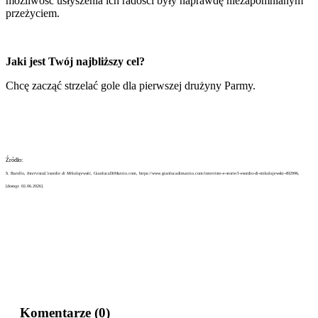
możliwość usłyszenia ich radości były naprawdę niezapomnianym
przeżyciem.
Jaki jest Twój najbliższy cel?
Chcę zacząć strzelać gole dla pierwszej drużyny Parmy.
Źródło:
S. Barollo,
IntervistaL’esordio di Mikolajewski
, GianlucaDiMarzio.com,
https://www.gianlucadimarzio.com/interviste-e-storie/l-esordio-di-mikolajewski-492996
,
[dostęp: 02.06.2026].
Komentarze
(0)