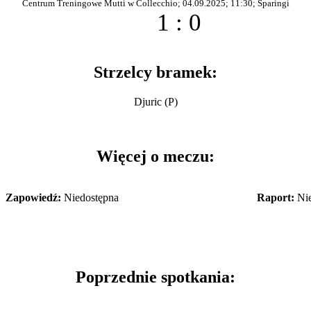
Centrum Treningowe Mutti w Collecchio; 04.09.2025; 11:30; Sparingi
1 : 0
Strzelcy bramek:
Djuric (P)
Więcej o meczu:
Zapowiedź:
Niedostępna
Raport:
Nie
Poprzednie spotkania: