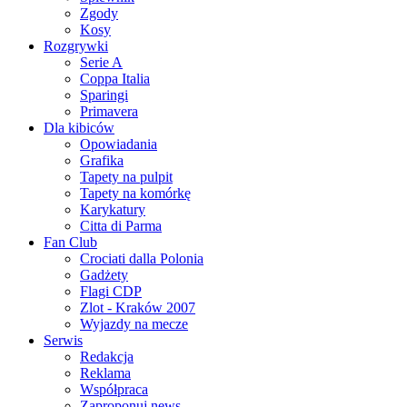
Zgody
Kosy
Rozgrywki
Serie A
Coppa Italia
Sparingi
Primavera
Dla kibiców
Opowiadania
Grafika
Tapety na pulpit
Tapety na komórkę
Karykatury
Citta di Parma
Fan Club
Crociati dalla Polonia
Gadżety
Flagi CDP
Zlot - Kraków 2007
Wyjazdy na mecze
Serwis
Redakcja
Reklama
Współpraca
Zaproponuj news