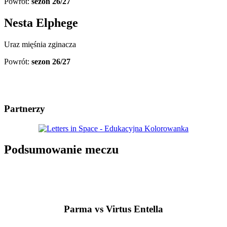
Powrót:
sezon 26/27
Nesta Elphege
Uraz mięśnia zginacza
Powrót:
sezon 26/27
Partnerzy
Podsumowanie meczu
Parma vs Virtus Entella