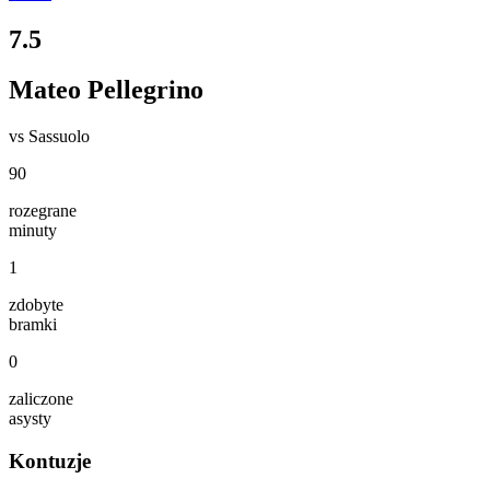
7.5
Mateo Pellegrino
vs
Sassuolo
90
rozegrane
minuty
1
zdobyte
bramki
0
zaliczone
asysty
Kontuzje