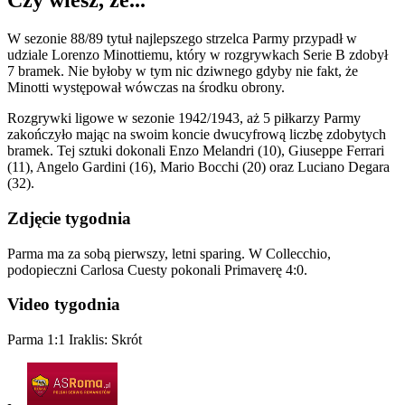
Czy wiesz, że...
W sezonie 88/89 tytuł najlepszego strzelca Parmy przypadł w
udziale Lorenzo Minottiemu, który w rozgrywkach Serie B zdobył
7 bramek. Nie byłoby w tym nic dziwnego gdyby nie fakt, że
Minotti występował wówczas na środku obrony.
Rozgrywki ligowe w sezonie 1942/1943, aż 5 piłkarzy Parmy
zakończyło mając na swoim koncie dwucyfrową liczbę zdobytych
bramek. Tej sztuki dokonali Enzo Melandri (10), Giuseppe Ferrari
(11), Angelo Gardini (16), Mario Bocchi (20) oraz Luciano Degara
(32).
Zdjęcie tygodnia
Parma ma za sobą pierwszy, letni sparing. W Collecchio,
podopieczni Carlosa Cuesty pokonali Primaverę 4:0.
Video tygodnia
Parma 1:1 Iraklis: Skrót