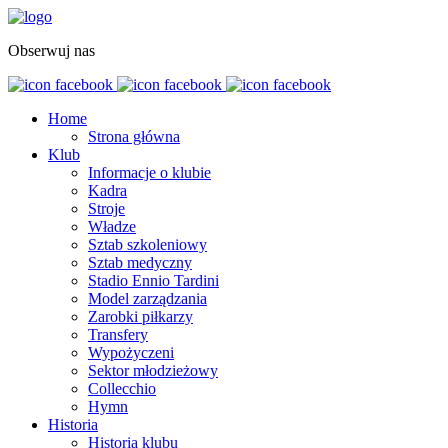
Obserwuj nas
Home
Strona główna
Klub
Informacje o klubie
Kadra
Stroje
Władze
Sztab szkoleniowy
Sztab medyczny
Stadio Ennio Tardini
Model zarządzania
Zarobki piłkarzy
Transfery
Wypożyczeni
Sektor młodzieżowy
Collecchio
Hymn
Historia
Historia klubu