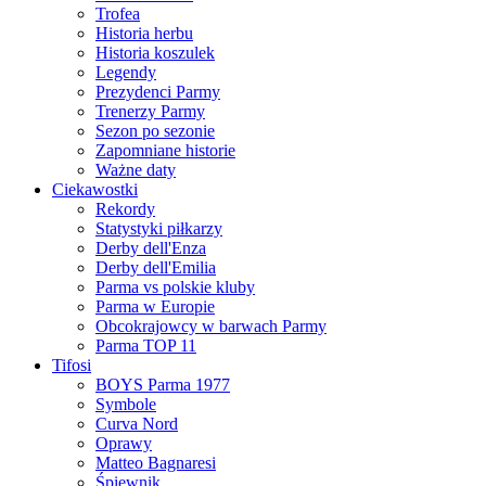
Trofea
Historia herbu
Historia koszulek
Legendy
Prezydenci Parmy
Trenerzy Parmy
Sezon po sezonie
Zapomniane historie
Ważne daty
Ciekawostki
Rekordy
Statystyki piłkarzy
Derby dell'Enza
Derby dell'Emilia
Parma vs polskie kluby
Parma w Europie
Obcokrajowcy w barwach Parmy
Parma TOP 11
Tifosi
BOYS Parma 1977
Symbole
Curva Nord
Oprawy
Matteo Bagnaresi
Śpiewnik