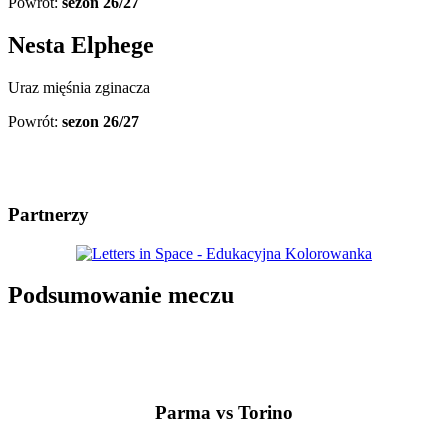
Powrót:
sezon 26/27
Nesta Elphege
Uraz mięśnia zginacza
Powrót:
sezon 26/27
Partnerzy
Podsumowanie meczu
Parma vs Torino