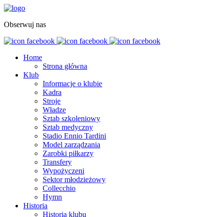
Obserwuj nas
Home
Strona główna
Klub
Informacje o klubie
Kadra
Stroje
Władze
Sztab szkoleniowy
Sztab medyczny
Stadio Ennio Tardini
Model zarządzania
Zarobki piłkarzy
Transfery
Wypożyczeni
Sektor młodzieżowy
Collecchio
Hymn
Historia
Historia klubu