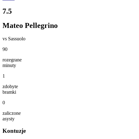
7.5
Mateo Pellegrino
vs
Sassuolo
90
rozegrane
minuty
1
zdobyte
bramki
0
zaliczone
asysty
Kontuzje