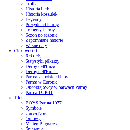
Trofea
Historia herbu
Historia koszulek
Legendy
Prezydenci Parmy
Trenerzy Parmy
Sezon po sezonie
Zapomniane historie
Ważne daty
Ciekawostki
Rekordy
Statystyki piłkarzy
Derby dell'Enza
Derby dell'Emilia
Parma vs polskie kluby
Parma w Europie
Obcokrajowcy w barwach Parmy
Parma TOP 11
Tifosi
BOYS Parma 1977
Symbole
Curva Nord
Oprawy
Matteo Bagnaresi
Śpiewnik