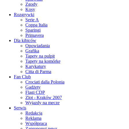
Zgody
Kosy
Rozgrywki
Serie A
Coppa Italia
Sparingi
Primavera
Dla kibiców
Opowiadania
Grafika
Tapety na pulpit
Tapety na komórkę
Karykatury
Citta di Parma
Fan Club
Crociati dalla Polonia
Gadżety
Flagi CDP
Zlot - Kraków 2007
Wyjazdy na mecze
Serwis
Redakcja
Reklama
Współpraca
Zaproponuj news