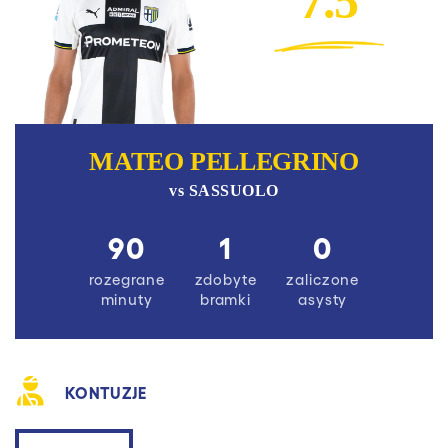
7.5
MATEO PELLEGRINO
vs
SASSUOLO
90
1
0
rozegrane
zdobyte
zaliczone
minuty
bramki
asysty
KONTUZJE