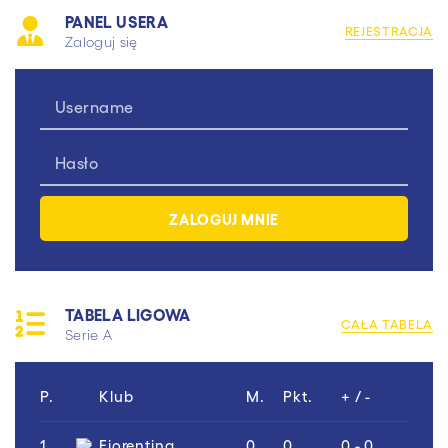
PANEL USERA
REJESTRACJA
Zaloguj się
TABELA LIGOWA
CAŁA TABELA
Serie A
P.
Klub
M.
Pkt.
+ / -
1.
Fiorentina
0
0
0 - 0