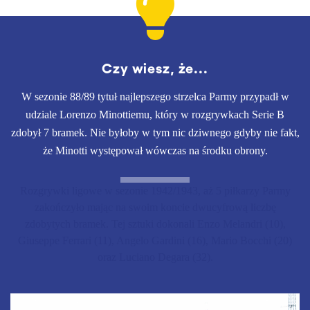
Czy wiesz, że...
W sezonie 88/89 tytuł najlepszego strzelca Parmy przypadł w
udziale Lorenzo Minottiemu, który w rozgrywkach Serie B
zdobył 7 bramek. Nie byłoby w tym nic dziwnego gdyby nie fakt,
że Minotti występował wówczas na środku obrony.
Rozgrywki ligowe w sezonie 1942/1943, aż 5 piłkarzy Parmy
zakończyło mając na swoim koncie dwucyfrową liczbę
zdobytych bramek. Tej sztuki dokonali Enzo Melandri (10),
Giuseppe Ferrari (11), Angelo Gardini (16), Mario Bocchi (20)
oraz Luciano Degara (32).