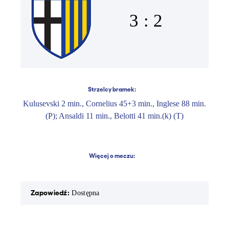
3 : 2
Strzelcy bramek:
Kulusevski 2 min., Cornelius 45+3 min., Inglese 88 min.
(P); Ansaldi 11 min., Belotti 41 min.(k) (T)
Więcej o meczu:
Zapowiedź:
Rapor
Dostępna