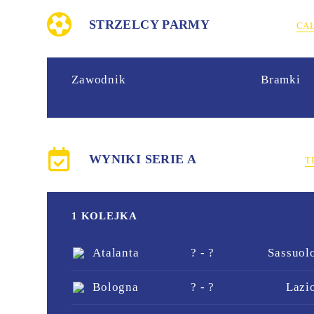
STRZELCY PARMY
CA
Zawodnik
Bramki
WYNIKI SERIE A
T
1 KOLEJKA
Atalanta
? - ?
Sassuol
Bologna
? - ?
Lazi