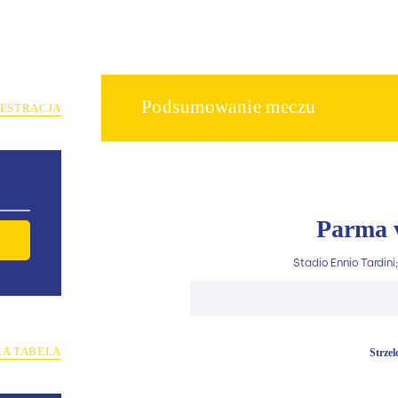
Podsumowanie meczu
JESTRACJA
Parma v
Stadio Ennio Tardini;
ŁA TABELA
Strze