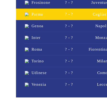
Frosinone
? - ?
Juventu
Parma
? - ?
Cagliar
Genoa
? - ?
Napol
Inter
? - ?
Monz
Roma
? - ?
Fiorentin
Torino
? - ?
Mila
Udinese
? - ?
Com
Venezia
? - ?
Lecc