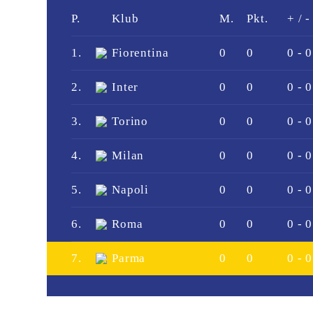
P.
Klub
M.
Pkt.
+ / -
1.
Fiorentina
0
0
0 - 0
2.
Inter
0
0
0 - 0
3.
Torino
0
0
0 - 0
4.
Milan
0
0
0 - 0
5.
Napoli
0
0
0 - 0
6.
Roma
0
0
0 - 0
7.
Parma
0
0
0 - 0