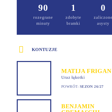
90
1
0
rozegrane
zdobyte
zaliczon
minuty
bramki
asysty
KONTUZJE
MATIJA FRIGAN
Uraz łąkotki
POWRÓT:
SEZON 26/27
BENJAMIN