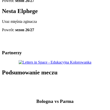
Powrót:
sezon 26/27
Nesta Elphege
Uraz mięśnia zginacza
Powrót:
sezon 26/27
Partnerzy
Podsumowanie meczu
Bologna vs Parma