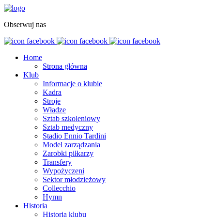
Obserwuj nas
Home
Strona główna
Klub
Informacje o klubie
Kadra
Stroje
Władze
Sztab szkoleniowy
Sztab medyczny
Stadio Ennio Tardini
Model zarządzania
Zarobki piłkarzy
Transfery
Wypożyczeni
Sektor młodzieżowy
Collecchio
Hymn
Historia
Historia klubu