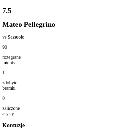
7.5
Mateo Pellegrino
vs
Sassuolo
90
rozegrane
minuty
1
zdobyte
bramki
0
zaliczone
asysty
Kontuzje