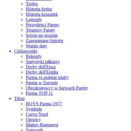
Trofea
Historia herbu
Historia koszulek
Legendy
Prezydenci Parmy
Trenerzy Parmy
Sezon po sezonie
Zapomniane historie
Ważne daty
Ciekawostki
Rekordy
Statystyki piłkarzy
Derby dell'Enza
Derby dell'Emilia
Parma vs polskie kluby
Parma w Europie
Obcokrajowcy w barwach Parmy
Parma TOP 11
Tifosi
BOYS Parma 1977
Symbole
Curva Nord
Oprawy
Matteo Bagnaresi
Śpiewnik