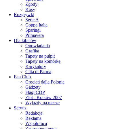
Zgody
Kosy
Rozgrywki
Serie A
Coppa Italia
Sparingi
Primavera
Dla kibiców
Opowiadania
Grafika
Tapety na pulpit
Tapety na komórkę
Karykatury
Citta di Parma
Fan Club
Crociati dalla Polonia
Gadżety
Flagi CDP
Zlot - Kraków 2007
Wyjazdy na mecze
Serwis
Redakcja
Reklama
Współpraca
Zaproponuj news