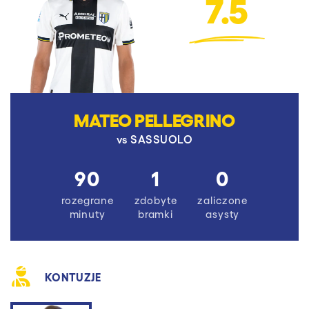
7.5
MATEO PELLEGRINO
vs
SASSUOLO
90
1
0
rozegrane
zdobyte
zaliczone
minuty
bramki
asysty
KONTUZJE