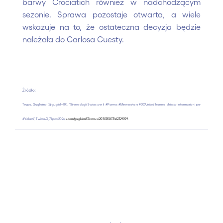
barwy Crociatich również w nadchodzącym
sezonie. Sprawa pozostaje otwarta, a wiele
wskazuje na to, że ostateczna decyzja będzie
należała do Carlosa Cuesty.
Źródło:
Trupo, Guglielmo [@guglielm87]. "Sirene dagli States per il #Parma: #Minnesota e #DCUnited hanno chiesto informazioni per
#Valenti," Twitter/X, 7 lipca 2026,
x.com/guglielm87/status/2074383673462329709
.