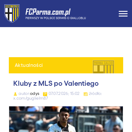
Aktualności
Kluby z MLS po Valentiego
autor:
odys
07.07.2026; 15:02
źródło:
x.com/guglielm87