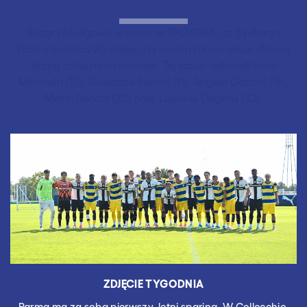
Rozgrywki ligowe w sezonie 1942/1943, aż 5 piłkarzy
Parmy zakończyło mając na swoim koncie dwucyfrową
liczbę zdobytych bramek. Tej sztuki dokonali Enzo
Melandri (10), Giuseppe Ferrari (11), Angelo Gardini (16),
Mario Bocchi (20) oraz Luciano Degara (32).
ZDJĘCIE TYGODNIA
Parma ma za sobą pierwszy, letni sparing. W Collecchio,