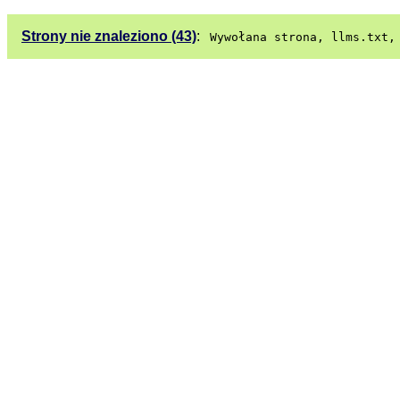
Strony nie znaleziono (43)
:
Wywołana strona, llms.txt,