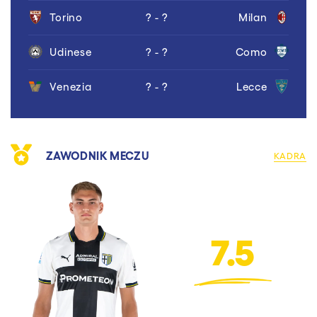
Torino
? - ?
Milan
Udinese
? - ?
Como
Venezia
? - ?
Lecce
ZAWODNIK MECZU
KADRA
7.5