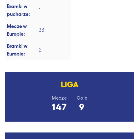
Bramki w
1
pucharze:
Mecze w
33
Europie:
Bramki w
2
Europie:
LIGA
Mecze
Gole
147
9