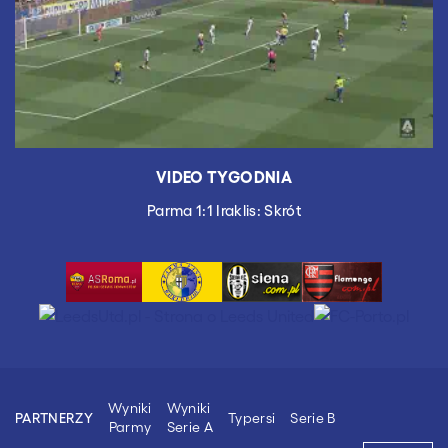
VIDEO TYGODNIA
Parma 1:1 Iraklis: Skrót
Wyniki
Wyniki
Typersi
Serie B
PARTNERZY
Parmy
Serie A