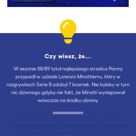
Czy wiesz, że...
W sezonie 88/89 tytuł najlepszego strzelca Parmy
przypadł w udziale Lorenzo Minottiemu, który w
rozgrywkach Serie B zdobył 7 bramek. Nie byłoby w tym
nic dziwnego gdyby nie fakt, że Minotti występował
wówczas na środku obrony.
Rozgrywki ligowe w sezonie 1942/1943, aż 5 piłkarzy
Parmy zakończyło mając na swoim koncie dwucyfrową
liczbę zdobytych bramek. Tej sztuki dokonali Enzo