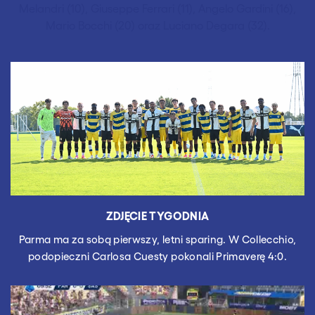
Melandri (10), Giuseppe Ferrari (11), Angelo Gardini (16),
Mario Bocchi (20) oraz Luciano Degara (32).
ZDJĘCIE TYGODNIA
Parma ma za sobą pierwszy, letni sparing. W Collecchio,
podopieczni Carlosa Cuesty pokonali Primaverę 4:0.