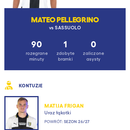
MATEO PELLEGRINO
vs
SASSUOLO
90
1
0
rozegrane
zdobyte
zaliczone
minuty
bramki
asysty
KONTUZJE
MATIJA FRIGAN
Uraz łąkotki
POWRÓT:
SEZON 26/27