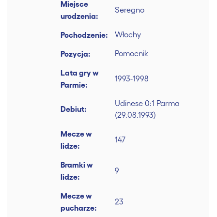
Miejsce
Seregno
urodzenia:
Pochodzenie:
Włochy
Pozycja:
Pomocnik
Lata gry w
1993-1998
Parmie:
Udinese 0:1 Parma
Debiut:
(29.08.1993)
Mecze w
147
lidze:
Bramki w
9
lidze:
Mecze w
23
pucharze: