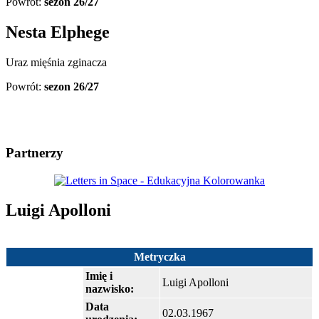
Powrót:
sezon 26/27
Nesta Elphege
Uraz mięśnia zginacza
Powrót:
sezon 26/27
Partnerzy
Luigi Apolloni
Metryczka
Imię i
Luigi Apolloni
nazwisko:
Data
02.03.1967