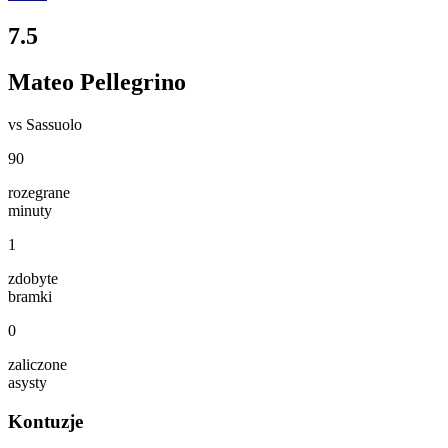
7.5
Mateo Pellegrino
vs
Sassuolo
90
rozegrane
minuty
1
zdobyte
bramki
0
zaliczone
asysty
Kontuzje