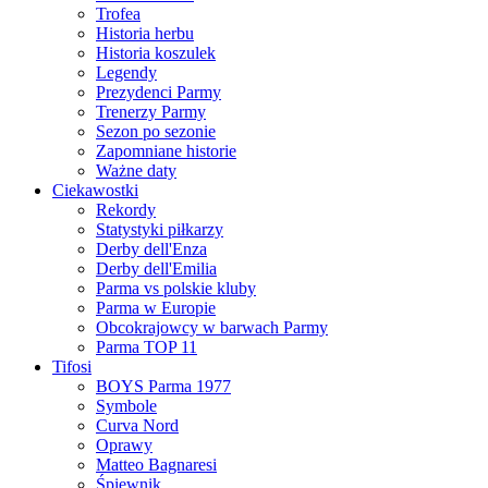
Trofea
Historia herbu
Historia koszulek
Legendy
Prezydenci Parmy
Trenerzy Parmy
Sezon po sezonie
Zapomniane historie
Ważne daty
Ciekawostki
Rekordy
Statystyki piłkarzy
Derby dell'Enza
Derby dell'Emilia
Parma vs polskie kluby
Parma w Europie
Obcokrajowcy w barwach Parmy
Parma TOP 11
Tifosi
BOYS Parma 1977
Symbole
Curva Nord
Oprawy
Matteo Bagnaresi
Śpiewnik