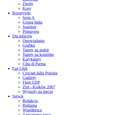
Zgody
Kosy
Rozgrywki
Serie A
Coppa Italia
Sparingi
Primavera
Dla kibiców
Opowiadania
Grafika
Tapety na pulpit
Tapety na komórkę
Karykatury
Citta di Parma
Fan Club
Crociati dalla Polonia
Gadżety
Flagi CDP
Zlot - Kraków 2007
Wyjazdy na mecze
Serwis
Redakcja
Reklama
Współpraca
Zaproponuj news