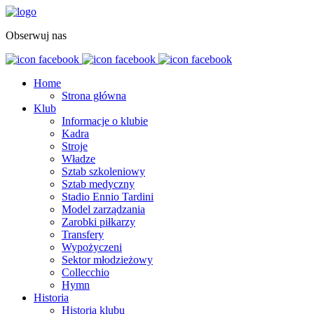
Obserwuj nas
Home
Strona główna
Klub
Informacje o klubie
Kadra
Stroje
Władze
Sztab szkoleniowy
Sztab medyczny
Stadio Ennio Tardini
Model zarządzania
Zarobki piłkarzy
Transfery
Wypożyczeni
Sektor młodzieżowy
Collecchio
Hymn
Historia
Historia klubu