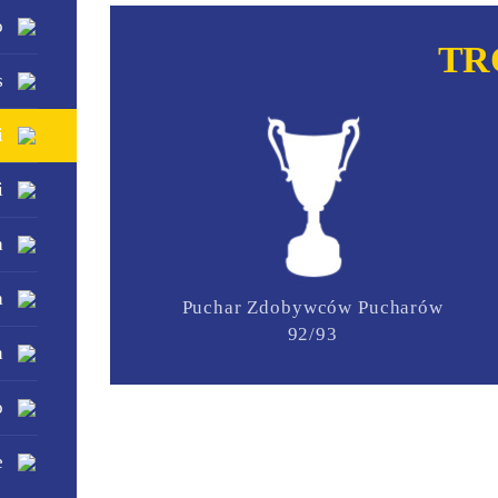
o
TR
s
i
i
a
a
Puchar Zdobywców Pucharów
92/93
n
o
e