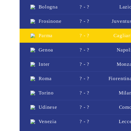
Bologna
? - ?
Lazi
Frosinone
? - ?
Juventu
Parma
? - ?
Cagliar
Genoa
? - ?
Napol
Inter
? - ?
Monz
Roma
? - ?
Fiorentin
Torino
? - ?
Mila
Udinese
? - ?
Com
Venezia
? - ?
Lecc