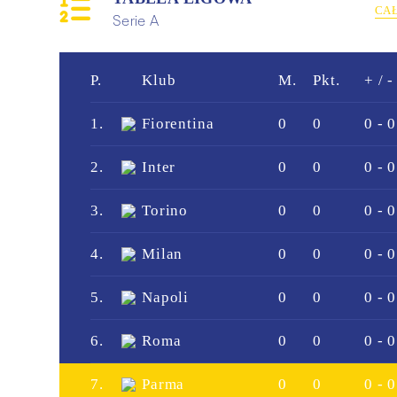
CA
Serie A
P.
Klub
M.
Pkt.
+ / -
1.
Fiorentina
0
0
0 - 0
2.
Inter
0
0
0 - 0
3.
Torino
0
0
0 - 0
4.
Milan
0
0
0 - 0
5.
Napoli
0
0
0 - 0
6.
Roma
0
0
0 - 0
7.
Parma
0
0
0 - 0