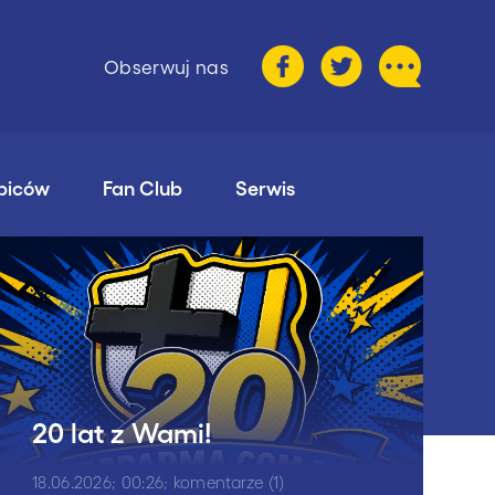
Obserwuj nas
ibiców
Fan Club
Serwis
20 lat z Wami!
18.06.2026; 00:26; komentarze (1)