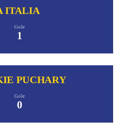
 ITALIA
Gole
1
KIE PUCHARY
Gole
0