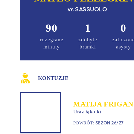
vs
SASSUOLO
90
1
0
rozegrane
zdobyte
zaliczon
minuty
bramki
asysty
KONTUZJE
MATIJA FRIGAN
Uraz łąkotki
SEZON 26/27
POWRÓT: