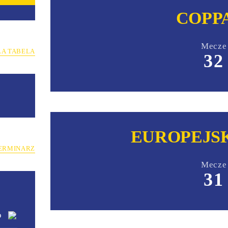
COPPA
Mecze
ŁA TABELA
32
EUROPEJS
ERMINARZ
Mecze
31
o