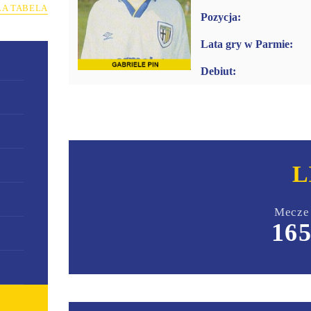
ŁA TABELA
Pozycja:
Lata gry w Parmie:
Debiut:
L
Mecze
16