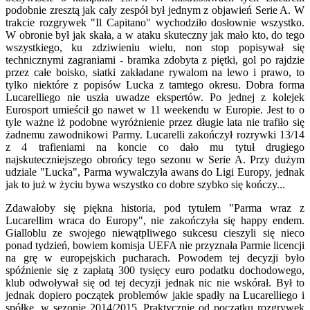
podobnie zresztą jak cały zespół był jednym z objawień Serie A. W
trakcie rozgrywek "Il Capitano" wychodziło dosłownie wszystko.
W obronie był jak skała, a w ataku skuteczny jak mało kto, do tego
wszystkiego, ku zdziwieniu wielu, non stop popisywał się
technicznymi zagraniami - bramka zdobyta z piętki, gol po rajdzie
przez całe boisko, siatki zakładane rywalom na lewo i prawo, to
tylko niektóre z popisów Lucka z tamtego okresu. Dobra forma
Lucarelliego nie uszła uwadze ekspertów. Po jednej z kolejek
Eurosport umieścił go nawet w 11 weekendu w Europie. Jest to o
tyle ważne iż podobne wyróżnienie przez długie lata nie trafiło się
żadnemu zawodnikowi Parmy. Lucarelli zakończył rozrywki 13/14
z 4 trafieniami na koncie co dało mu tytuł drugiego
najskuteczniejszego obrońcy tego sezonu w Serie A. Przy dużym
udziale "Lucka", Parma wywalczyła awans do Ligi Europy, jednak
jak to już w życiu bywa wszystko co dobre szybko się kończy...
Zdawałoby się piękna historia, pod tytułem "Parma wraz z
Lucarellim wraca do Europy", nie zakończyła się happy endem.
Gialloblu ze swojego niewątpliwego sukcesu cieszyli się nieco
ponad tydzień, bowiem komisja UEFA nie przyznała Parmie licencji
na grę w europejskich pucharach. Powodem tej decyzji było
spóźnienie się z zapłatą 300 tysięcy euro podatku dochodowego,
klub odwoływał się od tej decyzji jednak nic nie wskórał. Był to
jednak dopiero początek problemów jakie spadły na Lucarelliego i
spółkę, w sezonie 2014/2015. Praktycznie od początku rozgrywek