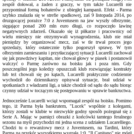
zespół dołował, a żaden z graczy, w tym także Lucarelli nie
przypominał formą bohaterów z ubiegłej kampanii. Efekt - Parma
szybko znalazła się w strefie spadkowej, zaś 9 listopada 2014, po
druzgocącej porażce 7:0 z Juventusem na jaw wyszły olbrzymie,
sięgające ponad 200 mln euro długi, co rozpoczęło lawinę
negatywnych zdarzeń. Okazało się iż piłkarze i pracownicy od
wielu miesięcy nie otrzymywali wynagrodzenia, klub nie miał
pieniędzy by organizować mecz, zaś w tle trwał proces jego
sprzedaży, który ostatecznie tylko pogorszył sprawę. W tym
olbrzymim zamieszaniu i przytłaczającej sytuacji Lucarelli zachował
się jak prawdziwy kapitan, nie chował głowy w piasek i postanowił
walczyć o Parmę zarówno na boisku jak i poza nim. Gdy
poszczególni jego koledzy opuszczali klub rozwiązując kontrakty
lub też chowali się po kątach, Lucarelli praktycznie codziennie
wychodził do dziennikarzy opisywał sytuacje, brał udział w
spotkaniach z władzami ligi, a także chodził od sądu do sądu biorąc
czynny udział w toczącym się postępowaniu w sprawie bankructwa.
Jednocześnie Lucarelli wciąż wspomagał zespół na boisku. Pomimo
tego, iż Parma była bankrutem, "Lucek" wspólnie z kolegami,
którzy zostali w klubie w niezwykle godny sposób pożegnał się z
Serie A. Mając w pamięci obrazki z końcówki tamtego feralnego
sezonu na myśl przychodzi mi jedna scena z udziałem Lucarelliego.
Chodzi tu o rewanżowy mecz z Juventusem, na Tardini, który
Parma na przekór wszystkiemu wygrała 1:0. "Il Capitano" nie mógł