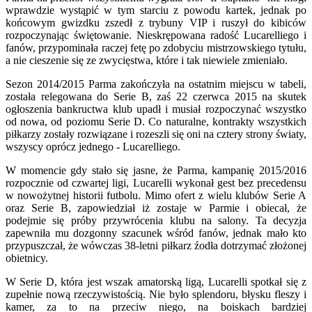
wprawdzie wystąpić w tym starciu z powodu kartek, jednak po
końcowym gwizdku zszedł z trybuny VIP i ruszył do kibiców
rozpoczynając świętowanie. Nieskrępowana radość Lucarelliego i
fanów, przypominała raczej fetę po zdobyciu mistrzowskiego tytułu,
a nie cieszenie się ze zwycięstwa, które i tak niewiele zmieniało.
Sezon 2014/2015 Parma zakończyła na ostatnim miejscu w tabeli,
została relegowana do Serie B, zaś 22 czerwca 2015 na skutek
ogłoszenia bankructwa klub upadł i musiał rozpoczynać wszystko
od nowa, od poziomu Serie D. Co naturalne, kontrakty wszystkich
piłkarzy zostały rozwiązane i rozeszli się oni na cztery strony światy,
wszyscy oprócz jednego - Lucarelliego.
W momencie gdy stało się jasne, że Parma, kampanię 2015/2016
rozpocznie od czwartej ligi, Lucarelli wykonał gest bez precedensu
w nowożytnej historii futbolu. Mimo ofert z wielu klubów Serie A
oraz Serie B, zapowiedział iż zostaje w Parmie i obiecał, że
podejmie się próby przywrócenia klubu na salony. Ta decyzja
zapewniła mu dozgonny szacunek wśród fanów, jednak mało kto
przypuszczał, że wówczas 38-letni piłkarz źodła dotrzymać złożonej
obietnicy.
W Serie D, która jest wszak amatorską ligą, Lucarelli spotkał się z
zupełnie nową rzeczywistością. Nie było splendoru, błysku fleszy i
kamer, za to na przeciw niego, na boiskach bardziej