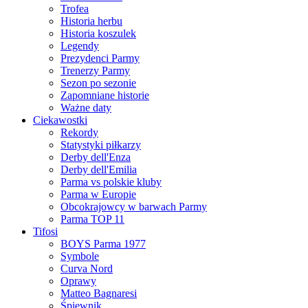
Trofea
Historia herbu
Historia koszulek
Legendy
Prezydenci Parmy
Trenerzy Parmy
Sezon po sezonie
Zapomniane historie
Ważne daty
Ciekawostki
Rekordy
Statystyki piłkarzy
Derby dell'Enza
Derby dell'Emilia
Parma vs polskie kluby
Parma w Europie
Obcokrajowcy w barwach Parmy
Parma TOP 11
Tifosi
BOYS Parma 1977
Symbole
Curva Nord
Oprawy
Matteo Bagnaresi
Śpiewnik