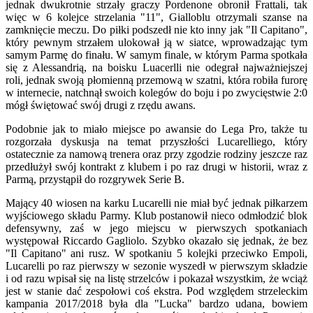
jednak dwukrotnie strzały graczy Pordenone obronił Frattali, tak
więc w 6 kolejce strzelania "11", Gialloblu otrzymali szanse na
zamknięcie meczu. Do piłki podszedł nie kto inny jak "Il Capitano",
który pewnym strzałem ulokował ją w siatce, wprowadzając tym
samym Parmę do finału. W samym finale, w którym Parma spotkała
się z Alessandrią, na boisku Luacerlli nie odegrał najważniejszej
roli, jednak swoją płomienną przemową w szatni, która robiła furorę
w internecie, natchnął swoich kolegów do boju i po zwycięstwie 2:0
mógł świętować swój drugi z rzędu awans.
Podobnie jak to miało miejsce po awansie do Lega Pro, także tu
rozgorzała dyskusja na temat przyszłości Lucarelliego, który
ostatecznie za namową trenera oraz przy zgodzie rodziny jeszcze raz
przedłużył swój kontrakt z klubem i po raz drugi w historii, wraz z
Parmą, przystąpił do rozgrywek Serie B.
Mający 40 wiosen na karku Lucarelli nie miał być jednak piłkarzem
wyjściowego składu Parmy. Klub postanowił nieco odmłodzić blok
defensywny, zaś w jego miejscu w pierwszych spotkaniach
występował Riccardo Gagliolo. Szybko okazało się jednak, że bez
"Il Capitano" ani rusz. W spotkaniu 5 kolejki przeciwko Empoli,
Lucarelli po raz pierwszy w sezonie wyszedł w pierwszym składzie
i od razu wpisał się na listę strzelców i pokazał wszystkim, że wciąż
jest w stanie dać zespołowi coś ekstra. Pod względem strzeleckim
kampania 2017/2018 była dla "Lucka" bardzo udana, bowiem