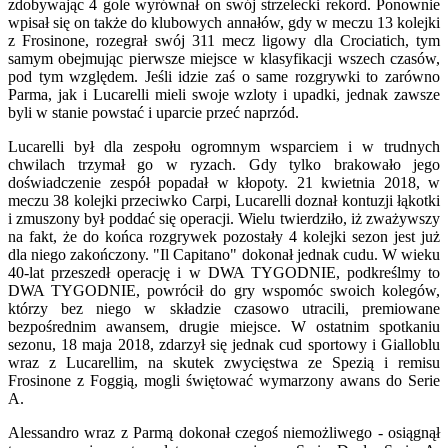
zdobywając 4 gole wyrównał on swój strzelecki rekord. Ponownie
wpisał się on także do klubowych annałów, gdy w meczu 13 kolejki
z Frosinone, rozegrał swój 311 mecz ligowy dla Crociatich, tym
samym obejmując pierwsze miejsce w klasyfikacji wszech czasów,
pod tym względem. Jeśli idzie zaś o same rozgrywki to zarówno
Parma, jak i Lucarelli mieli swoje wzloty i upadki, jednak zawsze
byli w stanie powstać i uparcie przeć naprzód.
Lucarelli był dla zespołu ogromnym wsparciem i w trudnych
chwilach trzymał go w ryzach. Gdy tylko brakowało jego
doświadczenie zespół popadał w kłopoty. 21 kwietnia 2018, w
meczu 38 kolejki przeciwko Carpi, Lucarelli doznał kontuzji łąkotki
i zmuszony był poddać się operacji. Wielu twierdziło, iż zważywszy
na fakt, że do końca rozgrywek pozostały 4 kolejki sezon jest już
dla niego zakończony. "Il Capitano" dokonał jednak cudu. W wieku
40-lat przeszedł operację i w DWA TYGODNIE, podkreślmy to
DWA TYGODNIE, powrócił do gry wspomóc swoich kolegów,
którzy bez niego w składzie czasowo utracili, premiowane
bezpośrednim awansem, drugie miejsce. W ostatnim spotkaniu
sezonu, 18 maja 2018, zdarzył się jednak cud sportowy i Gialloblu
wraz z Lucarellim, na skutek zwycięstwa ze Spezią i remisu
Frosinone z Foggią, mogli świętować wymarzony awans do Serie
A.
Alessandro wraz z Parmą dokonał czegoś niemożliwego - osiągnął