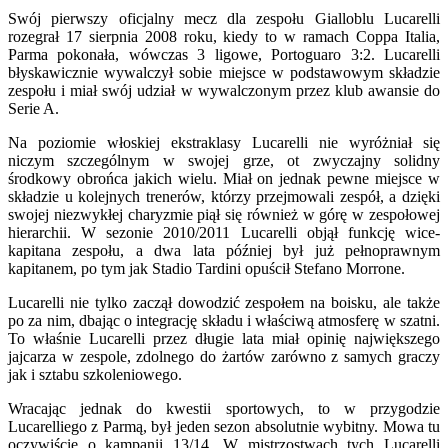
Swój pierwszy oficjalny mecz dla zespołu Gialloblu Lucarelli
rozegrał 17 sierpnia 2008 roku, kiedy to w ramach Coppa Italia,
Parma pokonała, wówczas 3 ligowe, Portoguaro 3:2. Lucarelli
błyskawicznie wywalczył sobie miejsce w podstawowym składzie
zespołu i miał swój udział w wywalczonym przez klub awansie do
Serie A.
Na poziomie włoskiej ekstraklasy Lucarelli nie wyróżniał się
niczym szczególnym w swojej grze, ot zwyczajny solidny
środkowy obrońca jakich wielu. Miał on jednak pewne miejsce w
składzie u kolejnych trenerów, którzy przejmowali zespół, a dzięki
swojej niezwykłej charyzmie piął się również w górę w zespołowej
hierarchii. W sezonie 2010/2011 Lucarelli objął funkcję wice-
kapitana zespołu, a dwa lata później był już pełnoprawnym
kapitanem, po tym jak Stadio Tardini opuścił Stefano Morrone.
Lucarelli nie tylko zaczął dowodzić zespołem na boisku, ale także
po za nim, dbając o integrację składu i właściwą atmosferę w szatni.
To właśnie Lucarelli przez długie lata miał opinię największego
jajcarza w zespole, zdolnego do żartów zarówno z samych graczy
jak i sztabu szkoleniowego.
Wracając jednak do kwestii sportowych, to w przygodzie
Lucarelliego z Parmą, był jeden sezon absolutnie wybitny. Mowa tu
oczywiście o kampanii 13/14. W mistrzostwach tych Lucarelli