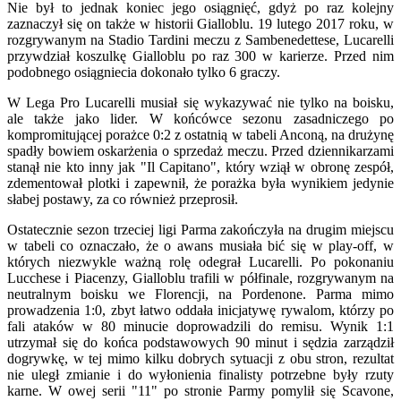
Nie był to jednak koniec jego osiągnięć, gdyż po raz kolejny
zaznaczył się on także w historii Gialloblu. 19 lutego 2017 roku, w
rozgrywanym na Stadio Tardini meczu z Sambenedettese, Lucarelli
przywdział koszulkę Gialloblu po raz 300 w karierze. Przed nim
podobnego osiągniecia dokonało tylko 6 graczy.
W Lega Pro Lucarelli musiał się wykazywać nie tylko na boisku,
ale także jako lider. W końcówce sezonu zasadniczego po
kompromitującej porażce 0:2 z ostatnią w tabeli Anconą, na drużynę
spadły bowiem oskarżenia o sprzedaż meczu. Przed dziennikarzami
stanął nie kto inny jak "Il Capitano", który wziął w obronę zespół,
zdementował plotki i zapewnił, że porażka była wynikiem jedynie
słabej postawy, za co również przeprosił.
Ostatecznie sezon trzeciej ligi Parma zakończyła na drugim miejscu
w tabeli co oznaczało, że o awans musiała bić się w play-off, w
których niezwykle ważną rolę odegrał Lucarelli. Po pokonaniu
Lucchese i Piacenzy, Gialloblu trafili w półfinale, rozgrywanym na
neutralnym boisku we Florencji, na Pordenone. Parma mimo
prowadzenia 1:0, zbyt łatwo oddała inicjatywę rywalom, którzy po
fali ataków w 80 minucie doprowadzili do remisu. Wynik 1:1
utrzymał się do końca podstawowych 90 minut i sędzia zarządził
dogrywkę, w tej mimo kilku dobrych sytuacji z obu stron, rezultat
nie uległ zmianie i do wyłonienia finalisty potrzebne były rzuty
karne. W owej serii "11" po stronie Parmy pomylił się Scavone,