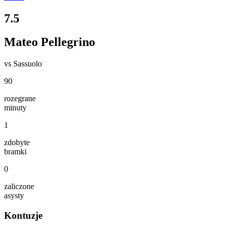
7.5
Mateo Pellegrino
vs
Sassuolo
90
rozegrane
minuty
1
zdobyte
bramki
0
zaliczone
asysty
Kontuzje