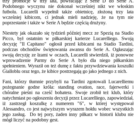
trzy promocje w trzy lata, powracając z Serie D do Serie A.
Podobnego wyczynu nie dokonał wcześniej nikt we włoskim
futbolu. Lucarelli wypełnił także obietnicę, złożoną trzy lata
wcześniej kibicom, ci jednak mieli nadzieję, że na tym nie
poprzestanie i także w Serie A będzie częścią drużyny.
Niestety jak okazało się tydzień później mecz ze Spezią na Stadio
Picco, był ostatnim w piłkarskiej karierze Lucarelliego. Swoją
decyzję "Il Capitano" ogłosił przed kibicami na Stadio Tardini,
podczas obchodów świętowania awansu do Serie A. Ogłaszając
swoją decyzję ze łzami w oczach, Lucarelli stwierdził, iż ponowne
wprowadzenie Parmy do Serie A było dla niego piłkarskim
spełnieniem. Wyraził on też dumę z faktu przywdziewania koszulki
Gialloblu oraz tego, że kibice postrzegają go jako jednego z nich.
Fani, którzy tłumnie przybyli na Tardini zgotowali Lucarelliemu
pożegnanie godne króla: standing ovation, race, fajerwerki i
chóralne pieśni na cześć bohatera. Swoje zrobił też klub, który
natychmiast po ogłoszeniu decyzji przez Lucarelliego, zapowiedział,
iż zastrzegł koszulkę z numerem "6", w której występował
Alessandro, co jest najwyższym wyrazem hołdu wobec wszystkich
jego zasług. Do tej pory, żaden inny piłkarz w historii klubu nie
mógł liczyć na podobny gest.