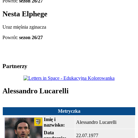
Powrót:
sezon 26/27
Nesta Elphege
Uraz mięśnia zginacza
Powrót:
sezon 26/27
Partnerzy
Alessandro Lucarelli
Metryczka
Imię i
Alessandro Lucarelli
nazwisko:
Data
22.07.1977