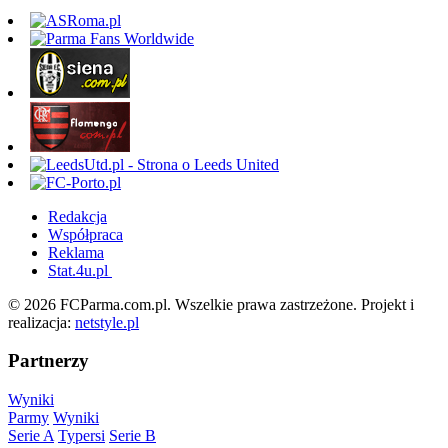
Redakcja
Współpraca
Reklama
Stat.4u.pl
© 2026 FCParma.com.pl. Wszelkie prawa zastrzeżone. Projekt i
realizacja:
netstyle.pl
Partnerzy
Wyniki
Parmy
Wyniki
Serie A
Typersi
Serie B