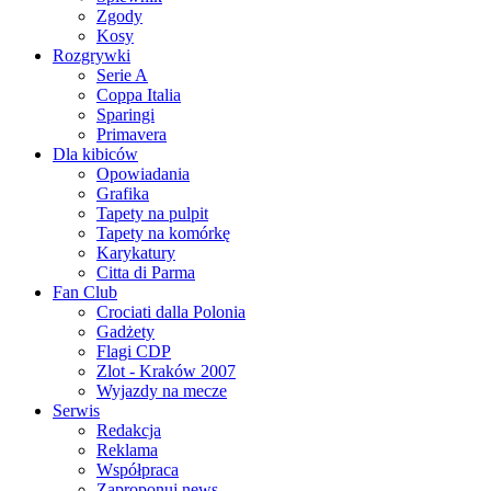
Zgody
Kosy
Rozgrywki
Serie A
Coppa Italia
Sparingi
Primavera
Dla kibiców
Opowiadania
Grafika
Tapety na pulpit
Tapety na komórkę
Karykatury
Citta di Parma
Fan Club
Crociati dalla Polonia
Gadżety
Flagi CDP
Zlot - Kraków 2007
Wyjazdy na mecze
Serwis
Redakcja
Reklama
Współpraca
Zaproponuj news