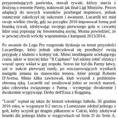
przypominających pastwiska, stawali rywale, którzy starcia z
drużyną o renomie Parmy, traktowali jak finał Ligi Mistrzów. Proces
adaptacji do nowych warunków przebiegał stopniowo, jednak
ostatecznie zakończył się sukcesem i awansem. Lucarelli też miał
swoje wielkie chwilę, gdy na początku 2016 imponował formą pod
bramką rywali, zdobywając swojego pierwszego gola w czwartej
lidze oraz popisując się fenomenalną asystą. Można powiedzieć, że
w pewnej chwili wróciły wspomnienia z kampanii 2013/2014.
Po awansie do Lega Pro rozgorzała dyskusja na temat przyszłości
Lucarelliego, który jednak zdecydował się przedłużyć swoją
przygodę z klubem o kolejny rok. Mimo nieubłaganie uciekającego
czasu, także w trzeciej lidze "Il Capitano" był zdolny robić różnicę i
wnosić spory wkład w grę zespołu. Sezon nie był dla Parmy łatwy,
zaś w trakcie pierwszej rundy, po rozczarowujących wynikach
nastąpiła zmiana na stanowisku trenera, które przejął Roberto
D'Aversa. Mimo kilku zawirowań, klub wyszedł z problemów
obronną ręką. Lucarelli zaś zrealizował jedno ze swoich marzeń,
jako człowieka związanego z Parmą - występując dwukrotnie i
dwukrotnie wygrywając Derby dell'Enza z Reggianą.
"Lucek" wpisał się także do historii włoskiego futbolu. 30 grudnia
2016 roku, w wygranym 0:2 meczu z Lumezzane zdobył jednego z
goli, który uczynił go drugim piłkarzem w Calcio, który zdobywał
bramki dla jednego klubu w rozgrywkach od Serie D do Serie A.