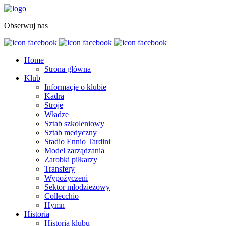
Obserwuj nas
Home
Strona główna
Klub
Informacje o klubie
Kadra
Stroje
Władze
Sztab szkoleniowy
Sztab medyczny
Stadio Ennio Tardini
Model zarządzania
Zarobki piłkarzy
Transfery
Wypożyczeni
Sektor młodzieżowy
Collecchio
Hymn
Historia
Historia klubu